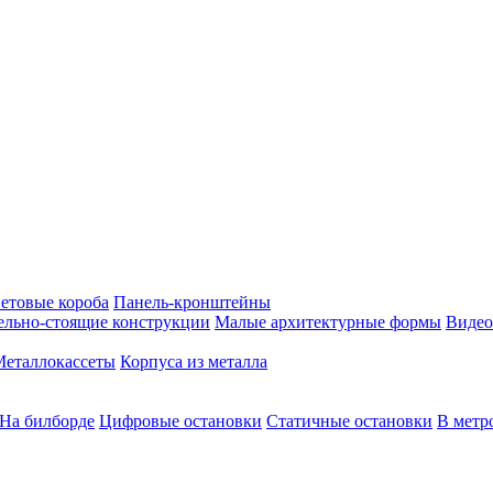
етовые короба
Панель-кронштейны
ельно-стоящие конструкции
Малые архитектурные формы
Видео
Металлокассеты
Корпуса из металла
На билборде
Цифровые остановки
Статичные остановки
В метр