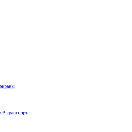
экраны
о
В транспорте