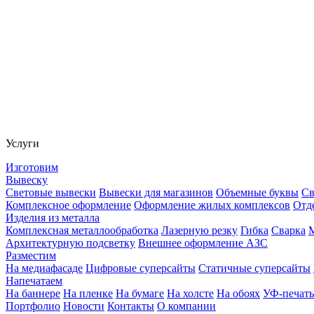
Услуги
Изготовим
Вывеску
Световые вывески
Вывески для магазинов
Объемные буквы
Св
Комплексное оформление
Оформление жилых комплексов
Отд
Изделия из металла
Комплексная металлообработка
Лазерную резку
Гибка
Сварка
Архитектурную подсветку
Внешнее оформление АЗС
Разместим
На медиафасаде
Цифровые суперсайты
Статичные суперсайты
Напечатаем
На баннере
На пленке
На бумаге
На холсте
На обоях
УФ-печать
Портфолио
Новости
Контакты
О компании