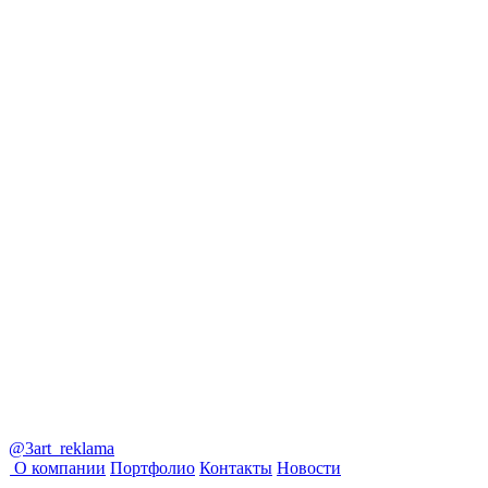
@3art_reklama
О компании
Портфолио
Контакты
Новости