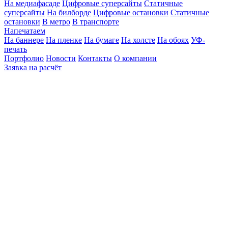
На медиафасаде
Цифровые суперсайты
Статичные
суперсайты
На билборде
Цифровые остановки
Статичные
остановки
В метро
В транспорте
Напечатаем
На баннере
На пленке
На бумаге
На холсте
На обоях
УФ-
печать
Портфолио
Новости
Контакты
О компании
Заявка на расчёт