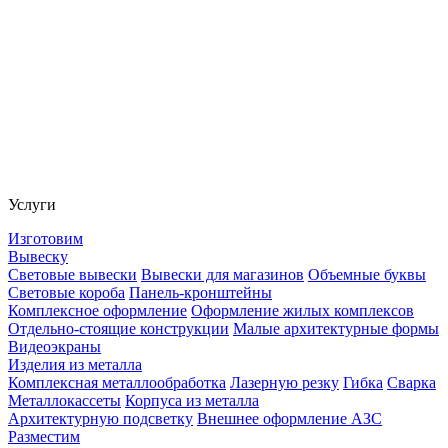
Услуги
Изготовим
Вывеску
Световые вывески
Вывески для магазинов
Объемные буквы
Световые короба
Панель-кронштейны
Комплексное оформление
Оформление жилых комплексов
Отдельно-стоящие конструкции
Малые архитектурные формы
Видеоэкраны
Изделия из металла
Комплексная металлообработка
Лазерную резку
Гибка
Сварка
Металлокассеты
Корпуса из металла
Архитектурную подсветку
Внешнее оформление АЗС
Разместим