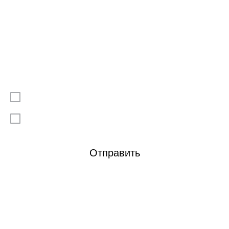
Выберите файл или перетащите сюда
Подтверждаю, что ознакомлен/а с
Политикой
конфиденциальности
Я даю согласие на
обработку моих персональных данных
Отправить
Контакты