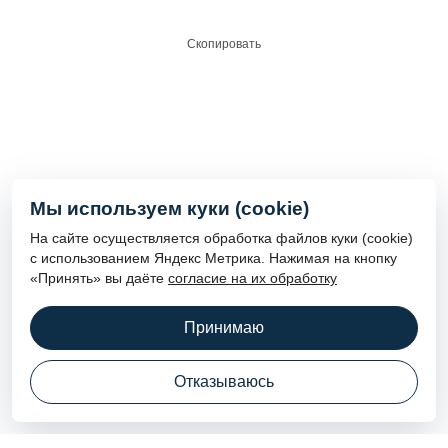
3art@3art.su
Скопировать
Наши соцсети
@3art_reklama
Мы используем куки (cookie)
На сайте осуществляется обработка файлов куки (cookie)
с использованием Яндекс Метрика. Нажимая на кнопку
«Принять» вы даёте
согласие на их обработку
О компании
Портфолио
Контакты
Новости
Принимаю
© 1998—2026 3ART — Рекламное агентство в Казани:
наружная реклама, вывески. Все права защищены
Отказываюсь
Политика конфиденциальности
Согласие на обработку персональных данных