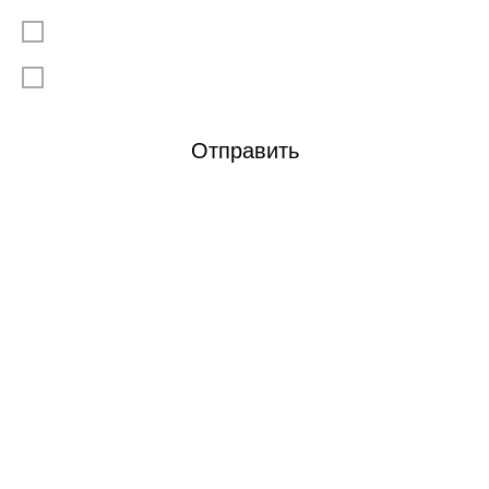
Подтверждаю, что ознакомлен/а с
Политикой
конфиденциальности
Я даю согласие на
обработку моих персональных данных
Отправить
Контакты
8 843 258-30-58
Офис
420021, Россия, г. Казань,