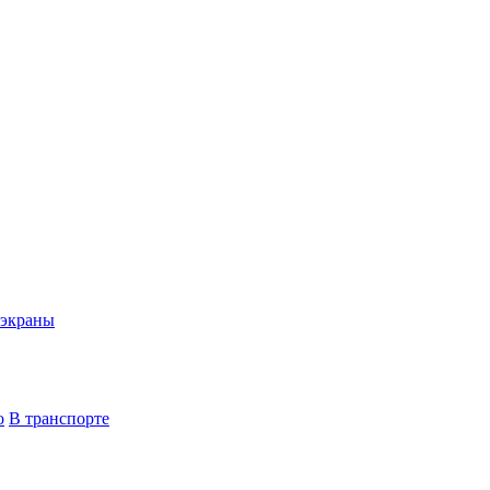
экраны
о
В транспорте