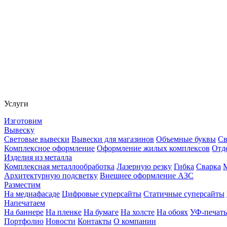
Услуги
Изготовим
Вывеску
Световые вывески
Вывески для магазинов
Объемные буквы
Св
Комплексное оформление
Оформление жилых комплексов
Отд
Изделия из металла
Комплексная металлообработка
Лазерную резку
Гибка
Сварка
Архитектурную подсветку
Внешнее оформление АЗС
Разместим
На медиафасаде
Цифровые суперсайты
Статичные суперсайты
Напечатаем
На баннере
На пленке
На бумаге
На холсте
На обоях
УФ-печать
Портфолио
Новости
Контакты
О компании