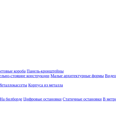
етовые короба
Панель-кронштейны
ельно-стоящие конструкции
Малые архитектурные формы
Видео
Металлокассеты
Корпуса из металла
На билборде
Цифровые остановки
Статичные остановки
В метр