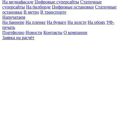
На медиафасаде
Цифровые суперсайты
Статичные
суперсайты
На билборде
Цифровые остановки
Статичные
остановки
В метро
В транспорте
Напечатаем
На баннере
На пленке
На бумаге
На холсте
На обоях
УФ-
печать
Портфолио
Новости
Контакты
О компании
Заявка на расчёт