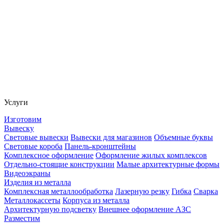
Услуги
Изготовим
Вывеску
Световые вывески
Вывески для магазинов
Объемные буквы
Световые короба
Панель-кронштейны
Комплексное оформление
Оформление жилых комплексов
Отдельно-стоящие конструкции
Малые архитектурные формы
Видеоэкраны
Изделия из металла
Комплексная металлообработка
Лазерную резку
Гибка
Сварка
Металлокассеты
Корпуса из металла
Архитектурную подсветку
Внешнее оформление АЗС
Разместим