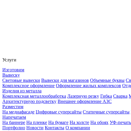
Услуги
Изготовим
Вывеску
Световые вывески
Вывески для магазинов
Объемные буквы
Св
Комплексное оформление
Оформление жилых комплексов
Отд
Изделия из металла
Комплексная металлообработка
Лазерную резку
Гибка
Сварка
Архитектурную подсветку
Внешнее оформление АЗС
Разместим
На медиафасаде
Цифровые суперсайты
Статичные суперсайты
Напечатаем
На баннере
На пленке
На бумаге
На холсте
На обоях
УФ-печать
Портфолио
Новости
Контакты
О компании