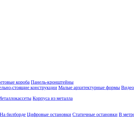
етовые короба
Панель-кронштейны
ельно-стоящие конструкции
Малые архитектурные формы
Видео
Металлокассеты
Корпуса из металла
На билборде
Цифровые остановки
Статичные остановки
В метр