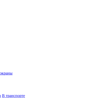
экраны
о
В транспорте