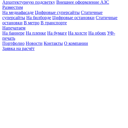
Архитектурную подсветку
Внешнее оформление АЗС
Разместим
На медиафасаде
Цифровые суперсайты
Статичные
суперсайты
На билборде
Цифровые остановки
Статичные
остановки
В метро
В транспорте
Напечатаем
На баннере
На пленке
На бумаге
На холсте
На обоях
УФ-
печать
Портфолио
Новости
Контакты
О компании
Заявка на расчёт