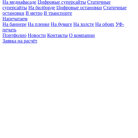
На медиафасаде
Цифровые суперсайты
Статичные
суперсайты
На билборде
Цифровые остановки
Статичные
остановки
В метро
В транспорте
Напечатаем
На баннере
На пленке
На бумаге
На холсте
На обоях
УФ-
печать
Портфолио
Новости
Контакты
О компании
Заявка на расчёт