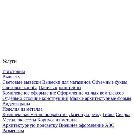
Услуги
Изготовим
Вывеску
Световые вывески
Вывески для магазинов
Объемные буквы
Световые короба
Панель-кронштейны
Комплексное оформление
Оформление жилых комплексов
Отдельно-стоящие конструкции
Малые архитектурные формы
Видеоэкраны
Изделия из металла
Комплексная металлообработка
Лазерную резку
Гибка
Сварка
Металлокассеты
Корпуса из металла
Архитектурную подсветку
Внешнее оформление АЗС
Разместим