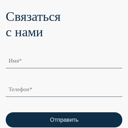
Ост. «Ул.Шоссейная», напротив дома №18 через
дорогу
Связаться
CF-85
с нами
Ост. «ГСК», напротив дома №4В по
ул.Шоссейная (через дорогу)
CF-86
Ост. «Социально-юридический институт»,
ул.Восстания, д.60
CF-87
Ост. «Ул.Октябрьская», ул.Гагарина, д.73А
CF-88
Ост. «Ул.Короленко», ул.Гагарина, д.4
Отправить
CF-89