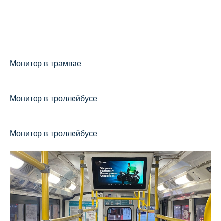
ул.Александра Курынова
CF-75
Ост.«Ул.Шамиля Усманова», ул Восход, возле
дома №16 по ул.Шамиля Усманова,
Монитор в трамвае
CF-76
Ост. Старое Аракчино , ул.2-я Старо-
Монитор в троллейбусе
Аракчинская, напротив дома №10 Д через
дорогу
Монитор в троллейбусе
CF-77
Ост. Гипсовый завод , ул.Приволжская, при
движении от пер.Поселковый в сторону
пер.Железнодорожный
CF-78
Ост. «Речной техникум», при движении по ул.
Несмелова от ул.Гладилова в сторону