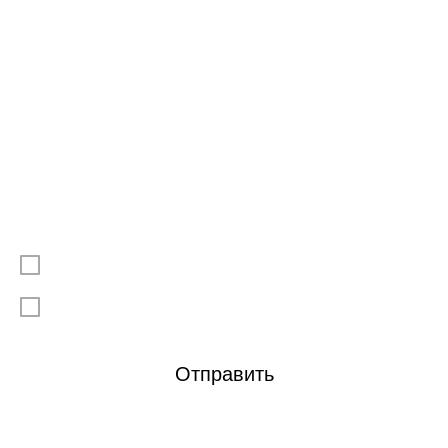
Выберите файл или перетащите сюда
Подтверждаю, что ознакомлен/а с
Политикой
конфиденциальности
Я даю согласие на
обработку моих персональных данных
Отправить