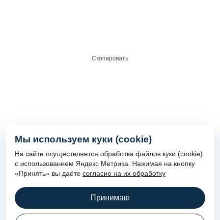
Напишите нам
3art@3art.su
Скопировать
Наши соцсети
@3art_reklama
Мы используем куки (cookie)
На сайте осуществляется обработка файлов куки (cookie)
с использованием Яндекс Метрика. Нажимая на кнопку
«Принять» вы даёте
согласие на их обработку
О компании
Портфолио
Контакты
Новости
Принимаю
© 1998—2026 3ART — Рекламное агентство в Казани:
наружная реклама, вывески. Все права защищены