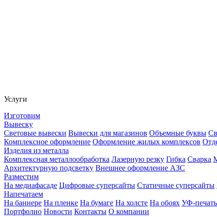
Услуги
Изготовим
Вывеску
Световые вывески
Вывески для магазинов
Объемные буквы
Св
Комплексное оформление
Оформление жилых комплексов
Отд
Изделия из металла
Комплексная металлообработка
Лазерную резку
Гибка
Сварка
Архитектурную подсветку
Внешнее оформление АЗС
Разместим
На медиафасаде
Цифровые суперсайты
Статичные суперсайты
Напечатаем
На баннере
На пленке
На бумаге
На холсте
На обоях
УФ-печать
Портфолио
Новости
Контакты
О компании