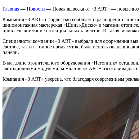
Главная
—
Новости
—
Новая вывеска от «3 ART» — новые во
Компания «3 ART» с гордостью сообщает о расширении списка 
шиномонтажная мастерская «Шины-Диски» и магазин отопител
привлечь внимание потенциальных клиентов. И такая возможно
Специалисты компании «3 ART» выбрали для оформления выве
светлое, так и в темное время суток, была использована внеш
панели.
В магазине отопительного оборудования «Истопник» остановил
светодиодными модулями, компания «3 ART» изготовила для н
Компания «3 ART» уверена, что благодаря современным реклам