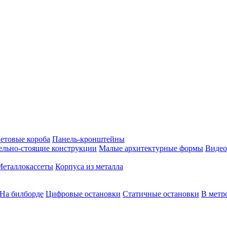
етовые короба
Панель-кронштейны
ельно-стоящие конструкции
Малые архитектурные формы
Видео
Металлокассеты
Корпуса из металла
На билборде
Цифровые остановки
Статичные остановки
В метр