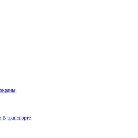
экраны
о
В транспорте