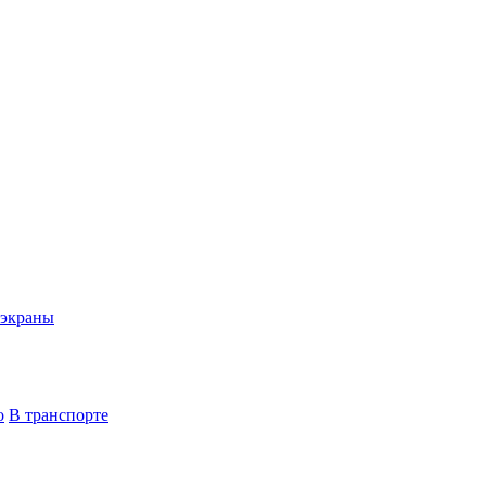
экраны
о
В транспорте