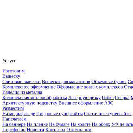
Услуги
Изготовим
Вывеску
Световые вывески
Вывески для магазинов
Объемные буквы
Св
Комплексное оформление
Оформление жилых комплексов
Отд
Изделия из металла
Комплексная металлообработка
Лазерную резку
Гибка
Сварка
Архитектурную подсветку
Внешнее оформление АЗС
Разместим
На медиафасаде
Цифровые суперсайты
Статичные суперсайты
Напечатаем
На баннере
На пленке
На бумаге
На холсте
На обоях
УФ-печать
Портфолио
Новости
Контакты
О компании