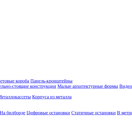
етовые короба
Панель-кронштейны
ельно-стоящие конструкции
Малые архитектурные формы
Видео
Металлокассеты
Корпуса из металла
На билборде
Цифровые остановки
Статичные остановки
В метр