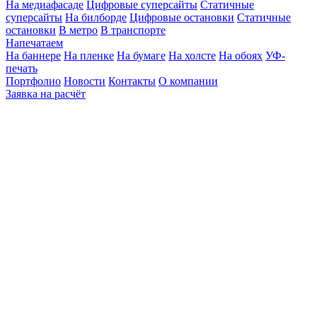
На медиафасаде
Цифровые суперсайты
Статичные
суперсайты
На билборде
Цифровые остановки
Статичные
остановки
В метро
В транспорте
Напечатаем
На баннере
На пленке
На бумаге
На холсте
На обоях
УФ-
печать
Портфолио
Новости
Контакты
О компании
Заявка на расчёт