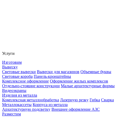
Услуги
Изготовим
Вывеску
Световые вывески
Вывески для магазинов
Объемные буквы
Световые короба
Панель-кронштейны
Комплексное оформление
Оформление жилых комплексов
Отдельно-стоящие конструкции
Малые архитектурные формы
Видеоэкраны
Изделия из металла
Комплексная металлообработка
Лазерную резку
Гибка
Сварка
Металлокассеты
Корпуса из металла
Архитектурную подсветку
Внешнее оформление АЗС
Разместим