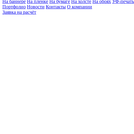
На баннере
На пленке
На бумаге
На холсте
На обоях
УФ-печать
Портфолио
Новости
Контакты
О компании
Заявка на расчёт