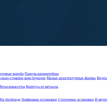
етовые короба
Панель-кронштейны
ельно-стоящие конструкции
Малые архитектурные формы
Видео
Металлокассеты
Корпуса из металла
На билборде
Цифровые остановки
Статичные остановки
В метр