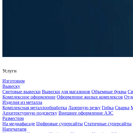
Услуги
Изготовим
Вывеску
Световые вывески
Вывески для магазинов
Объемные буквы
Св
Комплексное оформление
Оформление жилых комплексов
Отд
Изделия из металла
Комплексная металлообработка
Лазерную резку
Гибка
Сварка
Архитектурную подсветку
Внешнее оформление АЗС
Разместим
На медиафасаде
Цифровые суперсайты
Статичные суперсайты
Напечатаем