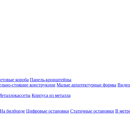
етовые короба
Панель-кронштейны
ельно-стоящие конструкции
Малые архитектурные формы
Видео
Металлокассеты
Корпуса из металла
На билборде
Цифровые остановки
Статичные остановки
В метр