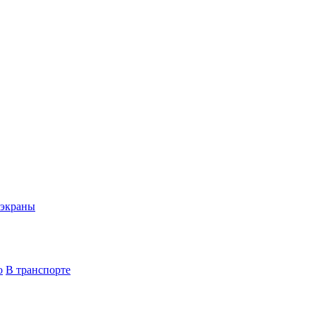
экраны
о
В транспорте