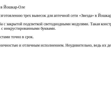
» в Йошкар-Оле
изготовлению трех вывесок для аптечной сети «Звезда» в Йошка
оба с закрытой подсветкой светодиодными модулями. Такая конс
 с инкрустированными буквами.
тами точно в срок.
оничностью и отличным исполнением. Неудивительно, ведь их д