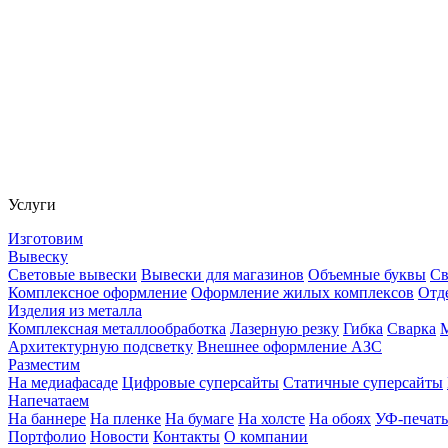
Услуги
Изготовим
Вывеску
Световые вывески
Вывески для магазинов
Объемные буквы
Св
Комплексное оформление
Оформление жилых комплексов
Отд
Изделия из металла
Комплексная металлообработка
Лазерную резку
Гибка
Сварка
Архитектурную подсветку
Внешнее оформление АЗС
Разместим
На медиафасаде
Цифровые суперсайты
Статичные суперсайты
Напечатаем
На баннере
На пленке
На бумаге
На холсте
На обоях
УФ-печать
Портфолио
Новости
Контакты
О компании