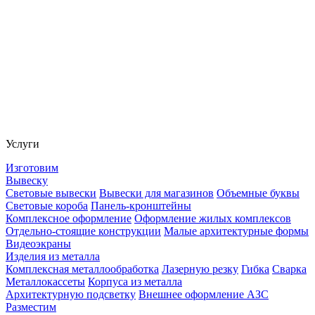
Услуги
Изготовим
Вывеску
Световые вывески
Вывески для магазинов
Объемные буквы
Световые короба
Панель-кронштейны
Комплексное оформление
Оформление жилых комплексов
Отдельно-стоящие конструкции
Малые архитектурные формы
Видеоэкраны
Изделия из металла
Комплексная металлообработка
Лазерную резку
Гибка
Сварка
Металлокассеты
Корпуса из металла
Архитектурную подсветку
Внешнее оформление АЗС
Разместим