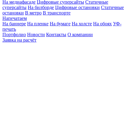
На медиафасаде
Цифровые суперсайты
Статичные
суперсайты
На билборде
Цифровые остановки
Статичные
остановки
В метро
В транспорте
Напечатаем
На баннере
На пленке
На бумаге
На холсте
На обоях
УФ-
печать
Портфолио
Новости
Контакты
О компании
Заявка на расчёт