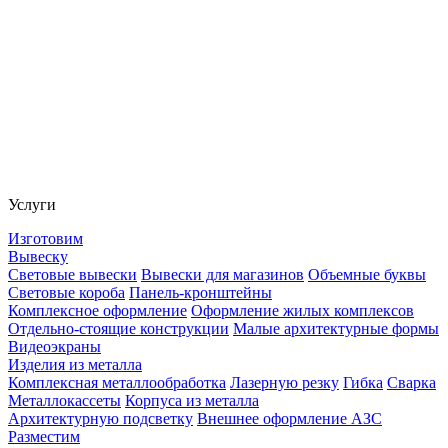
Услуги
Изготовим
Вывеску
Световые вывески
Вывески для магазинов
Объемные буквы
Световые короба
Панель-кронштейны
Комплексное оформление
Оформление жилых комплексов
Отдельно-стоящие конструкции
Малые архитектурные формы
Видеоэкраны
Изделия из металла
Комплексная металлообработка
Лазерную резку
Гибка
Сварка
Металлокассеты
Корпуса из металла
Архитектурную подсветку
Внешнее оформление АЗС
Разместим