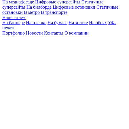
На медиафасаде
Цифровые суперсайты
Статичные
суперсайты
На билборде
Цифровые остановки
Статичные
остановки
В метро
В транспорте
Напечатаем
На баннере
На пленке
На бумаге
На холсте
На обоях
УФ-
печать
Портфолио
Новости
Контакты
О компании