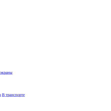
экраны
о
В транспорте