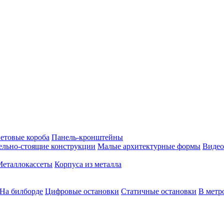
етовые короба
Панель-кронштейны
ельно-стоящие конструкции
Малые архитектурные формы
Видео
Металлокассеты
Корпуса из металла
На билборде
Цифровые остановки
Статичные остановки
В метр