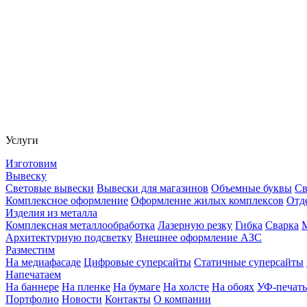
Услуги
Изготовим
Вывеску
Световые вывески
Вывески для магазинов
Объемные буквы
Св
Комплексное оформление
Оформление жилых комплексов
Отд
Изделия из металла
Комплексная металлообработка
Лазерную резку
Гибка
Сварка
Архитектурную подсветку
Внешнее оформление АЗС
Разместим
На медиафасаде
Цифровые суперсайты
Статичные суперсайты
Напечатаем
На баннере
На пленке
На бумаге
На холсте
На обоях
УФ-печать
Портфолио
Новости
Контакты
О компании